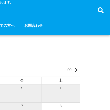
おります。
ての方へ
お問合わせ
keyboard_arrow_right
09
金
土
31
1
7
8