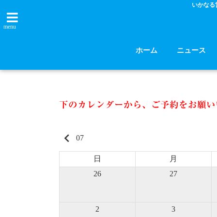
いかなる
menu
ホーム
ニュース
下のカレンダーから、ご予約をお願い
keyboard_arrow_left
07
日
月
26
27
2
3