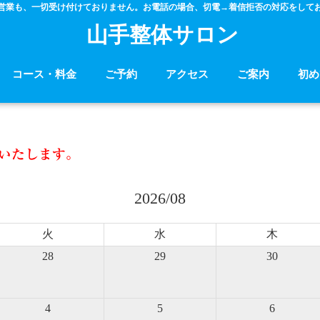
営業も、一切受け付けておりません。お電話の場合、切電→着信拒否の対応をして
山手整体サロン
コース・料金
ご予約
アクセス
ご案内
初め
いたします。
2026/08
火
水
木
28
29
30
4
5
6