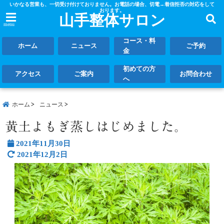
いかなる営業も、一切受け付けておりません。お電話の場合、切電→着信拒否の対応をして
おります。
山手整体サロン
menu
コース・料
ホーム
ニュース
ご予約
金
初めての方
アクセス
ご案内
お問合わせ
へ
ホーム
ニュース
黄土よもぎ蒸しはじめました。
2021年11月30日
2021年12月2日